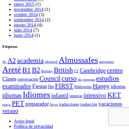
enero 2015
(1)
noviembre 2014
(1)
octubre 2014
(3)
septiembre 2014
(2)
agosto 2014
(4)
julio 2014
(7)
junio 2014
(1)
Etiquetas
Almussafes
A2
academia
A1
advanced
aniversario
Areté
B1
B2
British
centro
Cambridge
C1
Birthday
curso
estudios
Council
Clases
conversación
día
empresas
FIRST
Happy
examinador
Fiestas
fin
idioma
Halloween
Idiomes
KET
idiomas
intensivo
infantil
integrar
PET
preparador
vacaciones
traducciones
traducción
nuevo
Reyes
verano
Aviso legal
Política de privacidad