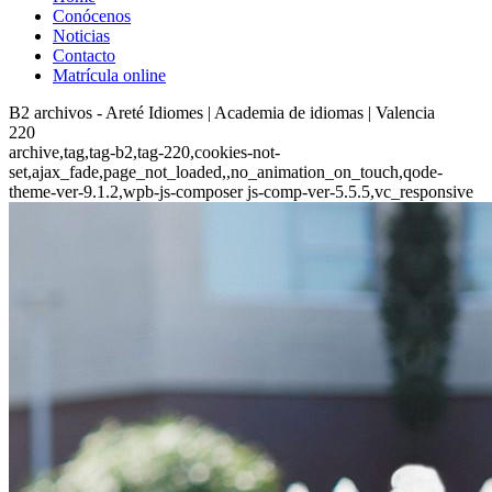
Conócenos
Noticias
Contacto
Matrícula online
B2 archivos - Areté Idiomes | Academia de idiomas | Valencia
220
archive,tag,tag-b2,tag-220,cookies-not-
set,ajax_fade,page_not_loaded,,no_animation_on_touch,qode-
theme-ver-9.1.2,wpb-js-composer js-comp-ver-5.5.5,vc_responsive