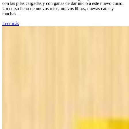
con las pilas cargadas y con ganas de dar inicio a este nuevo curso.
Un curso lleno de nuevos retos, nuevos libros, nuevas caras y
muchas...
Leer más