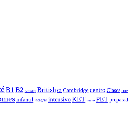
té
B1
B2
British
centro
Cambridge
Clases
C1
con
Birthday
omes
PET
KET
intensivo
infantil
prepara
integrar
nuevo