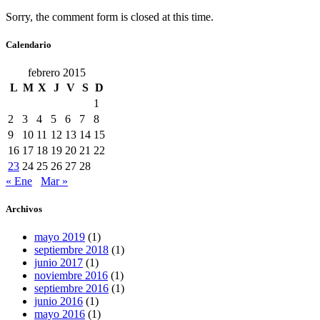
Sorry, the comment form is closed at this time.
Calendario
febrero 2015
L
M
X
J
V
S
D
1
2
3
4
5
6
7
8
9
10
11
12
13
14
15
16
17
18
19
20
21
22
23
24
25
26
27
28
« Ene
Mar »
Archivos
mayo 2019
(1)
septiembre 2018
(1)
junio 2017
(1)
noviembre 2016
(1)
septiembre 2016
(1)
junio 2016
(1)
mayo 2016
(1)