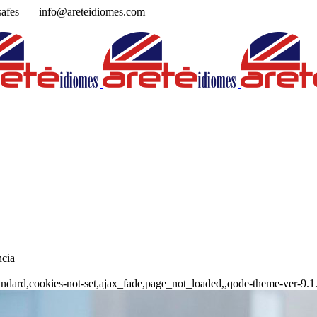
musafes
info@areteidiomes.com
ncia
-standard,cookies-not-set,ajax_fade,page_not_loaded,,qode-theme-ver-9