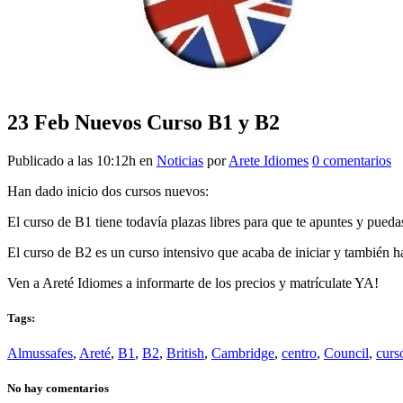
23 Feb
Nuevos Curso B1 y B2
Publicado a las 10:12h
en
Noticias
por
Arete Idiomes
0 comentarios
Han dado inicio dos cursos nuevos:
El curso de B1 tiene todavía plazas libres para que te apuntes y pueda
El curso de B2 es un curso intensivo que acaba de iniciar y también ha
Ven a Areté Idiomes a informarte de los precios y matrículate YA!
Tags:
Almussafes
,
Areté
,
B1
,
B2
,
British
,
Cambridge
,
centro
,
Council
,
curs
No hay comentarios