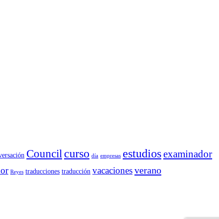
curso
estudios
Council
examinador
versación
día
empresas
verano
dor
vacaciones
traducciones
traducción
Reyes