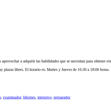
s aprovechar a adquirir las habilidades que se necesitan para obtener es
y plazas libres. El horario es: Martes y Jueves de 16:30 a 18:00 horas.
o
,
examinador
,
Idiomes
,
intensivo
,
preparador