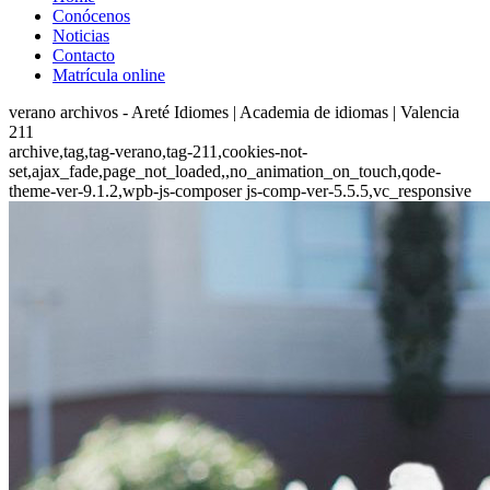
Conócenos
Noticias
Contacto
Matrícula online
verano archivos - Areté Idiomes | Academia de idiomas | Valencia
211
archive,tag,tag-verano,tag-211,cookies-not-
set,ajax_fade,page_not_loaded,,no_animation_on_touch,qode-
theme-ver-9.1.2,wpb-js-composer js-comp-ver-5.5.5,vc_responsive