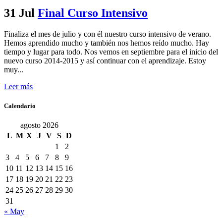
31 Jul
Final Curso Intensivo
Finaliza el mes de julio y con él nuestro curso intensivo de verano.
Hemos aprendido mucho y también nos hemos reído mucho. Hay
tiempo y lugar para todo. Nos vemos en septiembre para el inicio del
nuevo curso 2014-2015 y así continuar con el aprendizaje. Estoy
muy...
Leer más
Calendario
agosto 2026
L
M
X
J
V
S
D
1
2
3
4
5
6
7
8
9
10
11
12
13
14
15
16
17
18
19
20
21
22
23
24
25
26
27
28
29
30
31
« May