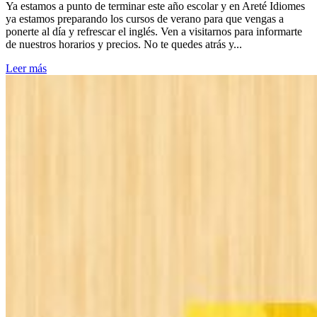
Ya estamos a punto de terminar este año escolar y en Areté Idiomes
ya estamos preparando los cursos de verano para que vengas a
ponerte al día y refrescar el inglés. Ven a visitarnos para informarte
de nuestros horarios y precios. No te quedes atrás y...
Leer más