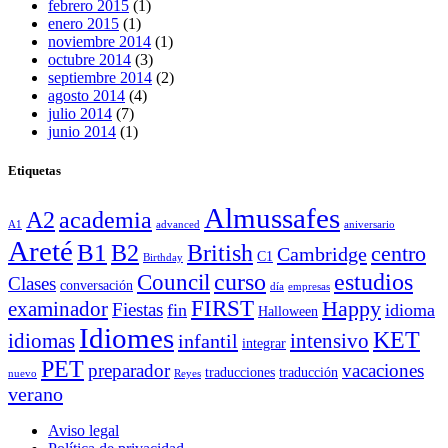
febrero 2015
(1)
enero 2015
(1)
noviembre 2014
(1)
octubre 2014
(3)
septiembre 2014
(2)
agosto 2014
(4)
julio 2014
(7)
junio 2014
(1)
Etiquetas
Almussafes
A2
academia
A1
advanced
aniversario
Areté
B1
B2
British
centro
Cambridge
C1
Birthday
curso
estudios
Council
Clases
conversación
día
empresas
FIRST
Happy
examinador
Fiestas
fin
idioma
Halloween
Idiomes
KET
idiomas
intensivo
infantil
integrar
PET
preparador
vacaciones
traducciones
traducción
nuevo
Reyes
verano
Aviso legal