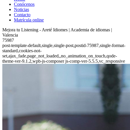
Conócenos
Noticias
Contacto
Matrícula online
Mejora tu Listening - Areté Idiomes | Academia de idiomas |
Valencia
75987
post-template-default,single,single-post,postid-75987,single-format-
standard,cookies-not-
set,ajax_fade,page_not_loaded,,no_animation_on_touch,qode-
theme-ver-9.1.2,wpb-js-composer js-comp-ver-5.5.5,vc_responsive