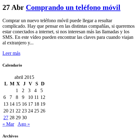
27 Abr
Comprando un teléfono móvil
Comprar un nuevo teléfono móvil puede llegar a resultar
complicado. Hay que pensar en las distintas compañías, si queremos
estar conectados a internet, si nos interesan más las llamadas y los
SMS. En este vídeo pueden encontrar las claves para cuando viajan
al extranjero y...
Leer más
Calendario
abril 2015
L
M
X
J
V
S
D
1
2
3
4
5
6
7
8
9
10
11
12
13
14
15
16
17
18
19
20
21
22
23
24
25
26
27
28
29
30
« Mar
Ago »
Archivos