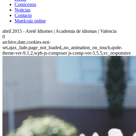
Conócenos
Noticias
Contacto
Matrícula online
abril 2015 - Areté Idiomes | Academia de idiomas | Valencia
0
archive,date,cookies-not-
set,ajax_fade,page_not_loaded,,no_animation_on_touch,qode-
theme-ver-9.1.2,wpb-js-composer js-comp-ver-5.5.5,vc_responsive