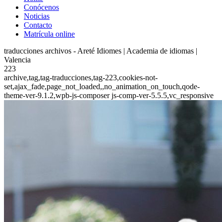
Conócenos
Noticias
Contacto
Matrícula online
traducciones archivos - Areté Idiomes | Academia de idiomas |
Valencia
223
archive,tag,tag-traducciones,tag-223,cookies-not-
set,ajax_fade,page_not_loaded,,no_animation_on_touch,qode-
theme-ver-9.1.2,wpb-js-composer js-comp-ver-5.5.5,vc_responsive