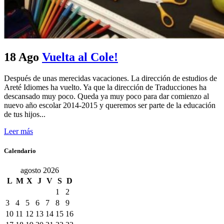
18 Ago
Vuelta al Cole!
Después de unas merecidas vacaciones. La dirección de estudios de
Areté Idiomes ha vuelto. Ya que la dirección de Traducciones ha
descansado muy poco. Queda ya muy poco para dar comienzo al
nuevo año escolar 2014-2015 y queremos ser parte de la educación
de tus hijos...
Leer más
Calendario
agosto 2026
L
M
X
J
V
S
D
1
2
3
4
5
6
7
8
9
10
11
12
13
14
15
16