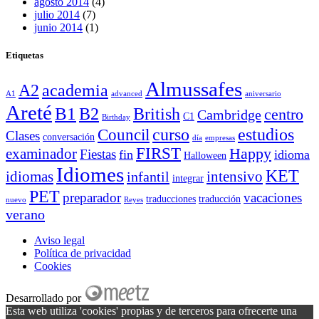
agosto 2014
(4)
julio 2014
(7)
junio 2014
(1)
Etiquetas
Almussafes
A2
academia
A1
advanced
aniversario
Areté
B1
B2
British
centro
Cambridge
C1
Birthday
curso
estudios
Council
Clases
conversación
día
empresas
FIRST
Happy
examinador
Fiestas
fin
idioma
Halloween
Idiomes
KET
idiomas
intensivo
infantil
integrar
PET
preparador
vacaciones
traducciones
traducción
nuevo
Reyes
verano
Aviso legal
Política de privacidad
Cookies
Desarrollado por
Esta web utiliza 'cookies' propias y de terceros para ofrecerte una