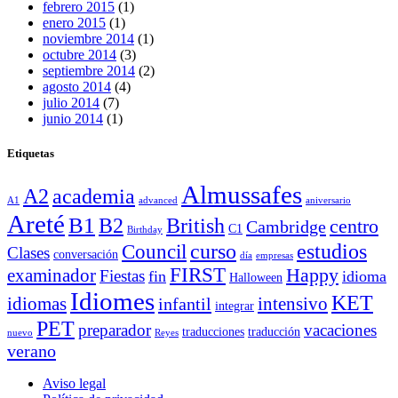
febrero 2015
(1)
enero 2015
(1)
noviembre 2014
(1)
octubre 2014
(3)
septiembre 2014
(2)
agosto 2014
(4)
julio 2014
(7)
junio 2014
(1)
Etiquetas
Almussafes
A2
academia
A1
advanced
aniversario
Areté
B1
B2
British
centro
Cambridge
C1
Birthday
curso
estudios
Council
Clases
conversación
día
empresas
FIRST
Happy
examinador
Fiestas
fin
idioma
Halloween
Idiomes
KET
idiomas
intensivo
infantil
integrar
PET
preparador
vacaciones
traducciones
traducción
nuevo
Reyes
verano
Aviso legal