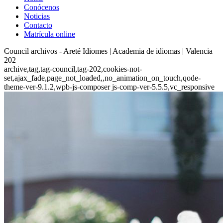
Conócenos
Noticias
Contacto
Matrícula online
Council archivos - Areté Idiomes | Academia de idiomas | Valencia
202
archive,tag,tag-council,tag-202,cookies-not-
set,ajax_fade,page_not_loaded,,no_animation_on_touch,qode-
theme-ver-9.1.2,wpb-js-composer js-comp-ver-5.5.5,vc_responsive