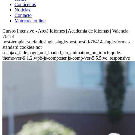
Conócenos
Noticias
Contacto
Matrícula online
Cursos Intensivo - Areté Idiomes | Academia de idiomas | Valencia
76414
post-template-default,single,single-post,postid-76414,single-format-
standard,cookies-not-
set,ajax_fade,page_not_loaded,,no_animation_on_touch,qode-
theme-ver-9.1.2,wpb-js-composer js-comp-ver-5.5.5,vc_responsive