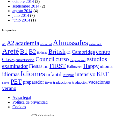
octubre 2014
(3)
septiembre 2014
(2)
agosto 2014
(4)
julio 2014
(7)
junio 2014
(1)
Etiquetas
Almussafes
A2
academia
A1
advanced
aniversario
Areté
B1
B2
British
centro
Cambridge
C1
Birthday
curso
estudios
Council
Clases
conversación
día
empresas
FIRST
Happy
examinador
Fiestas
fin
idioma
Halloween
Idiomes
KET
idiomas
intensivo
infantil
integrar
PET
preparador
vacaciones
traducciones
traducción
nuevo
Reyes
verano
Aviso legal
Política de privacidad
Cookies