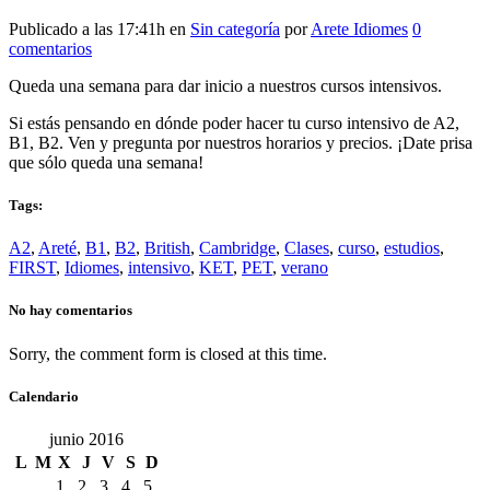
Publicado a las 17:41h
en
Sin categoría
por
Arete Idiomes
0
comentarios
Queda una semana para dar inicio a nuestros cursos intensivos.
Si estás pensando en dónde poder hacer tu curso intensivo de A2,
B1, B2. Ven y pregunta por nuestros horarios y precios. ¡Date prisa
que sólo queda una semana!
Tags:
A2
,
Areté
,
B1
,
B2
,
British
,
Cambridge
,
Clases
,
curso
,
estudios
,
FIRST
,
Idiomes
,
intensivo
,
KET
,
PET
,
verano
No hay comentarios
Sorry, the comment form is closed at this time.
Calendario
junio 2016
L
M
X
J
V
S
D
1
2
3
4
5