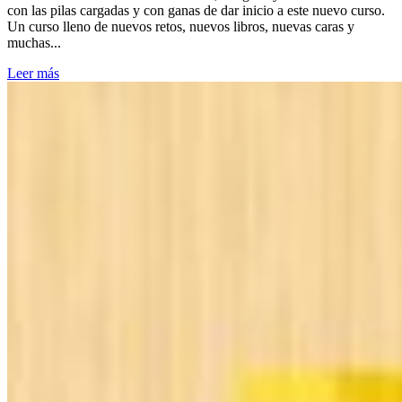
con las pilas cargadas y con ganas de dar inicio a este nuevo curso.
Un curso lleno de nuevos retos, nuevos libros, nuevas caras y
muchas...
Leer más