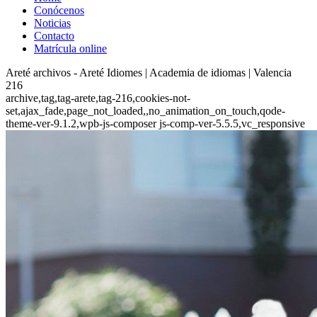
Conócenos
Noticias
Contacto
Matrícula online
Areté archivos - Areté Idiomes | Academia de idiomas | Valencia
216
archive,tag,tag-arete,tag-216,cookies-not-
set,ajax_fade,page_not_loaded,,no_animation_on_touch,qode-
theme-ver-9.1.2,wpb-js-composer js-comp-ver-5.5.5,vc_responsive