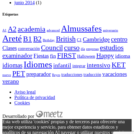
junio 2014
(1)
Etiquetas
Almussafes
A2
academia
A1
advanced
aniversario
Areté
B1
B2
British
centro
Cambridge
C1
Birthday
curso
estudios
Council
Clases
conversación
día
empresas
FIRST
Happy
examinador
Fiestas
fin
idioma
Halloween
Idiomes
KET
idiomas
intensivo
infantil
integrar
PET
preparador
vacaciones
traducciones
traducción
nuevo
Reyes
verano
Aviso legal
Política de privacidad
Cookies
Desarrollado por
Esta web utiliza 'cookies' propias y de terceros para ofrecerte una
mejor experiencia y servicio, para obtener datos estadísticos y
analíticos de su navegación Al navegar o utilizar nuestros servicios,