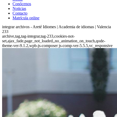
Conócenos
Noticias
Contacto
Matrícula online
integrar archivos - Areté Idiomes | Academia de idiomas | Valencia
233
archive,tag,tag-integrar,tag-233,cookies-not-
set,ajax_fade,page_not_loaded,,no_animation_on_touch,qode-
theme-ver-9.1.2,wpb-js-composer js-comp-ver-5.5.5,vc_responsive