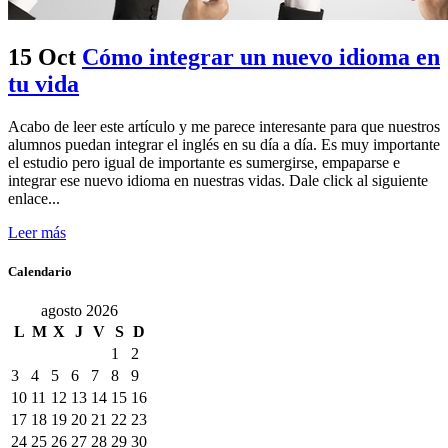
15 Oct
Cómo integrar un nuevo idioma en
tu vida
Acabo de leer este artículo y me parece interesante para que nuestros
alumnos puedan integrar el inglés en su día a día. Es muy importante
el estudio pero igual de importante es sumergirse, empaparse e
integrar ese nuevo idioma en nuestras vidas. Dale click al siguiente
enlace...
Leer más
Calendario
agosto 2026
L
M
X
J
V
S
D
1
2
3
4
5
6
7
8
9
10
11
12
13
14
15
16
17
18
19
20
21
22
23
24
25
26
27
28
29
30