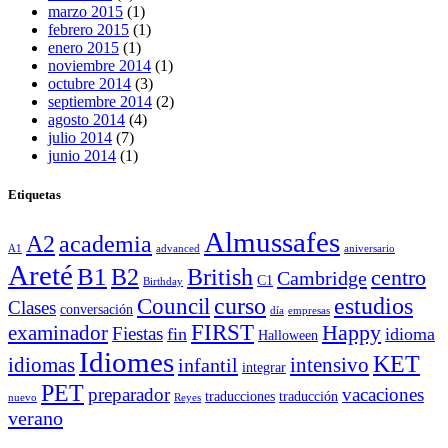
marzo 2015
(1)
febrero 2015
(1)
enero 2015
(1)
noviembre 2014
(1)
octubre 2014
(3)
septiembre 2014
(2)
agosto 2014
(4)
julio 2014
(7)
junio 2014
(1)
Etiquetas
Almussafes
A2
academia
A1
advanced
aniversario
Areté
B1
B2
British
centro
Cambridge
C1
Birthday
curso
estudios
Council
Clases
conversación
día
empresas
FIRST
Happy
examinador
Fiestas
fin
idioma
Halloween
Idiomes
KET
idiomas
intensivo
infantil
integrar
PET
preparador
vacaciones
traducciones
traducción
nuevo
Reyes
verano