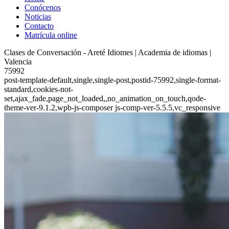
Conócenos
Noticias
Contacto
Matrícula online
Clases de Conversación - Areté Idiomes | Academia de idiomas |
Valencia
75992
post-template-default,single,single-post,postid-75992,single-format-
standard,cookies-not-
set,ajax_fade,page_not_loaded,,no_animation_on_touch,qode-
theme-ver-9.1.2,wpb-js-composer js-comp-ver-5.5.5,vc_responsive