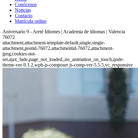
Conócenos
Noticias
Contacto
Matrícula online
Aniversario 9 - Areté Idiomes | Academia de idiomas | Valencia
76072
attachment,attachment-template-default,single,single-
attachment,postid-76072,attachmentid-76072,attachment-
jpeg,cookies-not-
set,ajax_fade,page_not_loaded,,no_animation_on_touch,qode-
theme-ver-9.1.2,wpb-js-composer js-comp-ver-5.5.5,vc_responsive