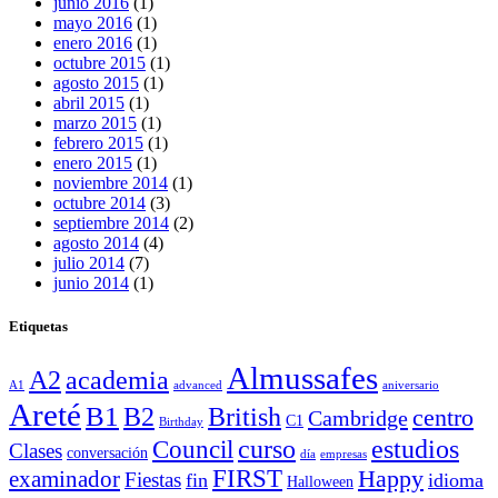
junio 2016
(1)
mayo 2016
(1)
enero 2016
(1)
octubre 2015
(1)
agosto 2015
(1)
abril 2015
(1)
marzo 2015
(1)
febrero 2015
(1)
enero 2015
(1)
noviembre 2014
(1)
octubre 2014
(3)
septiembre 2014
(2)
agosto 2014
(4)
julio 2014
(7)
junio 2014
(1)
Etiquetas
Almussafes
A2
academia
A1
advanced
aniversario
Areté
B1
B2
British
centro
Cambridge
C1
Birthday
curso
estudios
Council
Clases
conversación
día
empresas
FIRST
Happy
examinador
Fiestas
fin
idioma
Halloween