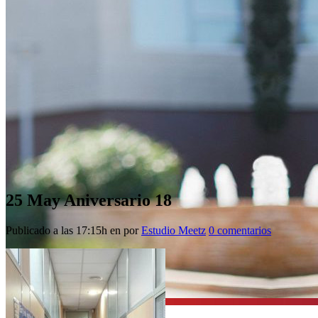
25 May
Aniversario 18
Publicado a las 17:15h
en
por
Estudio Meetz
0 comentarios