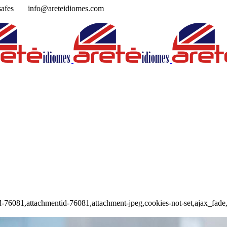
musafes
info@areteidiomes.com
tid-76081,attachmentid-76081,attachment-jpeg,cookies-not-set,ajax_fa