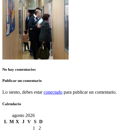
No hay comentarios
Publicar un comentario
Lo siento, debes estar
conectado
para publicar un comentario.
Calendario
agosto 2026
L
M
X
J
V
S
D
1
2