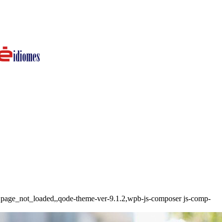
de,page_not_loaded,,qode-theme-ver-9.1.2,wpb-js-composer js-comp-