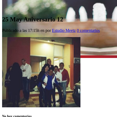
25 May
Aniversario 12
Publicado a las 17:15h
en
por
Estudio Meetz
0 comentarios
No hay comentarios