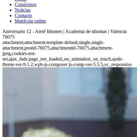
Conócenos
Noticias
Contacto
Matrícula online
Aniversario 12 - Areté Idiomes | Academia de idiomas | Valencia
76075
attachment,attachment-template-default,single,single-
attachment,postid-76075,attachmentid-76075,attachment-
jpeg,cookies-not-
set,ajax_fade,page_not_loaded,,no_animation_on_touch,qode-
theme-ver-9.1.2,wpb-js-composer js-comp-ver-5.5.5,vc_responsive