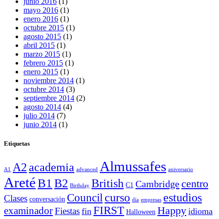
junio 2016
(1)
mayo 2016
(1)
enero 2016
(1)
octubre 2015
(1)
agosto 2015
(1)
abril 2015
(1)
marzo 2015
(1)
febrero 2015
(1)
enero 2015
(1)
noviembre 2014
(1)
octubre 2014
(3)
septiembre 2014
(2)
agosto 2014
(4)
julio 2014
(7)
junio 2014
(1)
Etiquetas
Almussafes
A2
academia
A1
advanced
aniversario
Areté
B1
B2
British
centro
Cambridge
C1
Birthday
curso
estudios
Council
Clases
conversación
día
empresas
FIRST
Happy
examinador
Fiestas
fin
idioma
Halloween