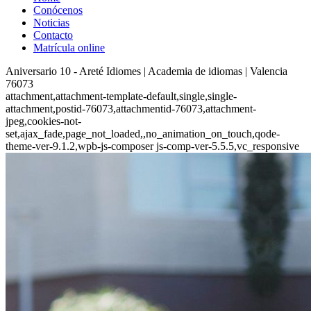
Conócenos
Noticias
Contacto
Matrícula online
Aniversario 10 - Areté Idiomes | Academia de idiomas | Valencia
76073
attachment,attachment-template-default,single,single-
attachment,postid-76073,attachmentid-76073,attachment-
jpeg,cookies-not-
set,ajax_fade,page_not_loaded,,no_animation_on_touch,qode-
theme-ver-9.1.2,wpb-js-composer js-comp-ver-5.5.5,vc_responsive