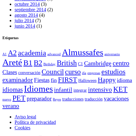
octubre 2014
(3)
septiembre 2014
(2)
agosto 2014
(4)
julio 2014
(7)
junio 2014
(1)
Etiquetas
Almussafes
A2
academia
A1
advanced
aniversario
Areté
B1
B2
British
centro
Cambridge
C1
Birthday
curso
estudios
Council
Clases
conversación
día
empresas
FIRST
Happy
examinador
Fiestas
fin
idioma
Halloween
Idiomes
KET
idiomas
intensivo
infantil
integrar
PET
preparador
vacaciones
traducciones
traducción
nuevo
Reyes
verano
Aviso legal
Política de privacidad
Cookies