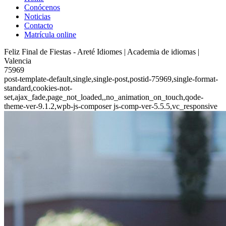
Conócenos
Noticias
Contacto
Matrícula online
Feliz Final de Fiestas - Areté Idiomes | Academia de idiomas |
Valencia
75969
post-template-default,single,single-post,postid-75969,single-format-
standard,cookies-not-
set,ajax_fade,page_not_loaded,,no_animation_on_touch,qode-
theme-ver-9.1.2,wpb-js-composer js-comp-ver-5.5.5,vc_responsive